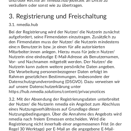
und/oder Rechte an
nmedia.hub
jederzeit an Dritte zu
veräußern oder sonst wie zu übertragen.
3. Registrierung und Freischaltung
3.1. nmedia.hub
Bei der Registrierung wird der Nutzer/ die Nutzerin zunächst
aufgefordert, seine Firmendaten einzutragen. Zusätzlich zu
den Firmendaten muss der Nutzer/ die Nutzerin mindestens
eine:n Benutzer:in bzw. je einen für alle autorisierten
Mitarbeiter:innen anlegen. Hierzu muss für jede:n Nutzer/
Nutzerin eine eindeutige E-Mail-Adresse als Benutzernamen,
Vor- und Nachnamen mitgeteilt werden. Der Nutzer/ die
Nutzerin kann zudem weitere persönliche Daten angeben.
Die Verarbeitung personenbezogener Daten erfolgt im
Rahmen gesetzlichen Bestimmungen, insbesondere der
Datenschutzgrundverordnung (DSGVO). Dazu verweisen wir
auf unsere Datenschutzerklärung unter
https://hub.nmedia.solutions/content/privacynotices
3.2. Mit der Absendung der Registrierungsdaten unterbreitet
der Nutzer/ die Nutzerin nmedia ein Angebot zum Abschluss
eines Nutzungsverhältnisses auf Grundlage dieser
Nutzungsbedingungen. Über die Annahme des Angebots wird
nmedia nach freiem Ermessen entscheiden. Wird die
Registrierung nicht innerhalb einer angemessenen Frist (in der
Regel 30 Werktage) per E-Mail an die angegebene E-Mail-