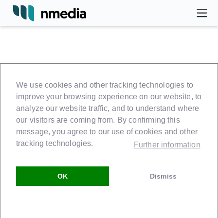
Allgemeine Nutzungsbedingungen
We use cookies and other tracking technologies to
für die internetbasierte Handels-
improve your browsing experience on our website, to
Plattform der nmedia GmbH im
analyze our website traffic, and to understand where
Folgenden
nmedia.hub
genannt
our visitors are coming from. By confirming this
Stand: September 2022
message, you agree to our use of cookies and other
tracking technologies.
Further information
Die nmedia GmbH (nachfolgend „nmedia“) betreibt das
OK
Dismiss
elektronische Informations- und Auftragssystem
„nmedia.hub“
, das den Austausch von elektronischen Daten
zwischen Herstellern, Genossenschaften und Großhändlern
(nachfolgend „Marken“) und dem Handel und anderen
gewerblichen Kund:innen (nachfolgend „Nutzer:in“) erlaubt.
Bestandteil von
nmedia.hub
ist neben dem Austausch von