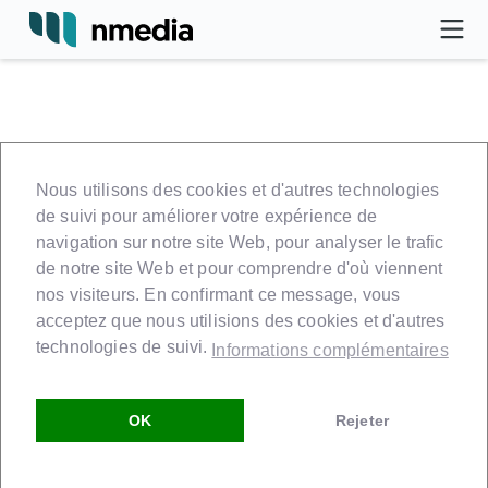
Nous utilisons des cookies et d'autres technologies
Réinitialisez votre mot de
de suivi pour améliorer votre expérience de
navigation sur notre site Web, pour analyser le trafic
passe
de notre site Web et pour comprendre d'où viennent
nos visiteurs. En confirmant ce message, vous
Vous avez oublié votre mot de passe? Ne vous inquiétez
acceptez que nous utilisions des cookies et d'autres
pas! Nous vous enverrons un lien par e-mail pour créer
technologies de suivi.
Informations complémentaires
un nouveau mot de passe.
OK
Rejeter